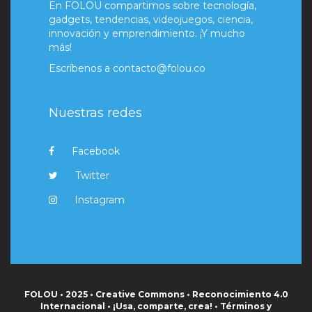
En FOLOU compartimos sobre tecnología,
gadgets, tendencias, videojuegos, ciencia,
innovación y emprendimiento. ¡Y mucho
más!
Escríbenos a
contacto@folou.co
Nuestras redes
Facebook
Twitter
Instagram
FOLOU • 2025 • Creative Commons • Reconocimiento 4.0
Internacional • ¡Usa, comparte, crea! •
Términos y