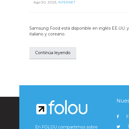
,
Ago 30, 2023
INTERNET
Samsung Food está disponible en inglés EE.UU. y 
italiano y coreano.
Continúa leyendo
Nues
F
En FOLOU compartimos sobre