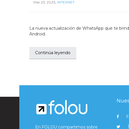
,
Mar 23, 2023
INTERNET
La nueva actualización de WhatsApp que te brinda 
Android.
Continúa leyendo
Nues
F
En FOLOU compartimos sobre