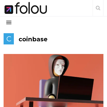
C
coinbase