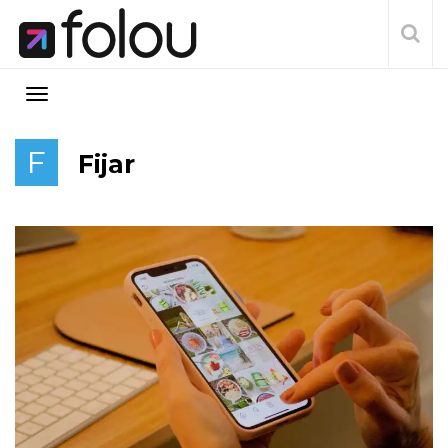
F
Fijar