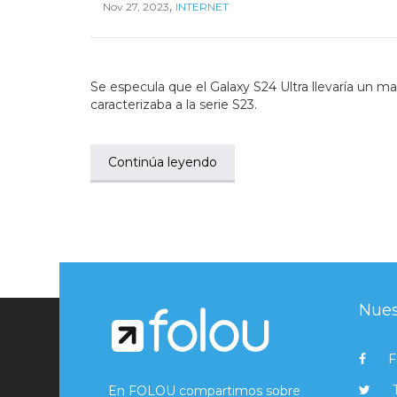
,
Nov 27, 2023
INTERNET
Se especula que el Galaxy S24 Ultra llevaría un 
caracterizaba a la serie S23.
Continúa leyendo
Nues
F
En FOLOU compartimos sobre