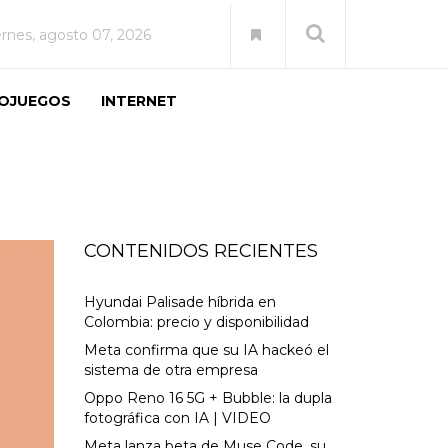
ernes, agosto 07, 2026
EOJUEGOS
INTERNET
CONTENIDOS RECIENTES
Hyundai Palisade híbrida en
Colombia: precio y disponibilidad
Meta confirma que su IA hackeó el
sistema de otra empresa
Oppo Reno 16 5G + Bubble: la dupla
fotográfica con IA | VIDEO
Meta lanza beta de Muse Code, su