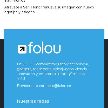
matrimonios
‘Atrévete a Ser’: Honor renueva su imagen con nuevo
logotipo y eslogan
En FOLOU compartimos sobre tecnología,
gadgets, tendencias, videojuegos, ciencia,
innovación y emprendimiento. ¡Y mucho
más!
Escríbenos a
contacto@folou.co
Nuestras redes