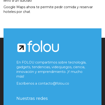
llevó a un suicidio
Google Maps ahora te permite pedir comida y reservar
hoteles por chat
En FOLOU compartimos sobre tecnología,
gadgets, tendencias, videojuegos, ciencia,
innovación y emprendimiento. ¡Y mucho
más!
Escríbenos a
contacto@folou.co
Nuestras redes