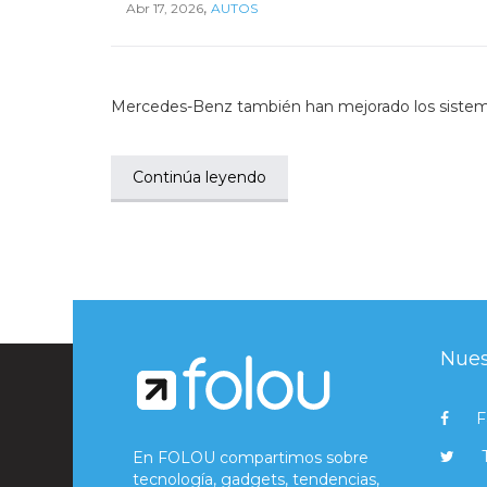
,
Abr 17, 2026
AUTOS
Mercedes-Benz también han mejorado los sistemas 
Continúa leyendo
Nues
F
En FOLOU compartimos sobre
tecnología, gadgets, tendencias,