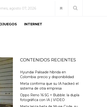
ernes, agosto 07, 2026
EOJUEGOS
INTERNET
CONTENIDOS RECIENTES
Hyundai Palisade híbrida en
Colombia: precio y disponibilidad
Meta confirma que su IA hackeó el
sistema de otra empresa
Oppo Reno 16 5G + Bubble: la dupla
fotográfica con IA | VIDEO
Meta lanza beta de Muse Code, su