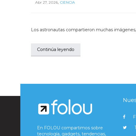
,
Abr 27, 2026
CIENCIA
Los astronautas compartieron muchas imágenes, i
Continúa leyendo
Nues
F
En FOLOU compartimos sobre
tecnología, gadgets, tendencias,