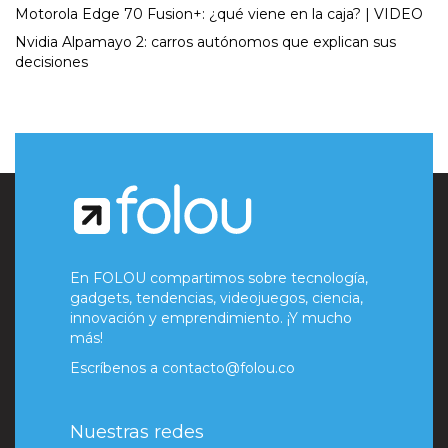
Motorola Edge 70 Fusion+: ¿qué viene en la caja? | VIDEO
Nvidia Alpamayo 2: carros autónomos que explican sus
decisiones
En FOLOU compartimos sobre tecnología,
gadgets, tendencias, videojuegos, ciencia,
innovación y emprendimiento. ¡Y mucho
más!
Escríbenos a
contacto@folou.co
Nuestras redes