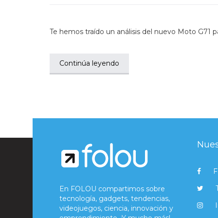
Te hemos traído un análisis del nuevo Moto G71 p
Continúa leyendo
Nues
F
En FOLOU compartimos sobre
tecnología, gadgets, tendencias,
videojuegos, ciencia, innovación y
emprendimiento. ¡Y mucho más!