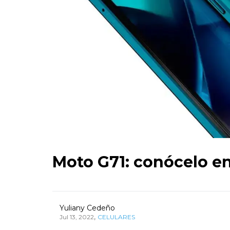
Moto G71: conócelo e
Yuliany Cedeño
,
Jul 13, 2022
CELULARES