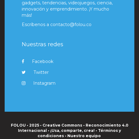
gadgets, tendencias, videojuegos, ciencia,
innovación y emprendimiento. ¡Y mucho
más!
Escríbenos a
contacto@folou.co
Nuestras redes
Facebook
Twitter
Instagram
FOLOU • 2025 • Creative Commons • Reconocimiento 4.0
Internacional • ¡Usa, comparte, crea! •
Términos y
condiciones
•
Nuestro equipo