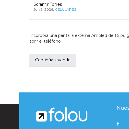
Soramir Torres
,
Jun 3, 2026
CELULARES
Incorpora una pantalla externa Amoled de 1,5 pulgad
abrir el teléfono.
Continúa leyendo
Nues
F