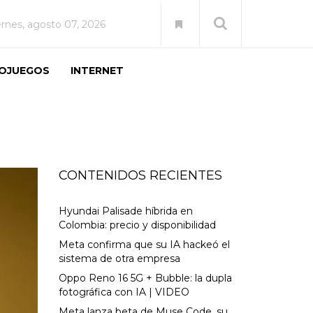
ernes, agosto 07, 2026
EOJUEGOS
INTERNET
CONTENIDOS RECIENTES
Hyundai Palisade híbrida en
Colombia: precio y disponibilidad
Meta confirma que su IA hackeó el
sistema de otra empresa
Oppo Reno 16 5G + Bubble: la dupla
fotográfica con IA | VIDEO
Meta lanza beta de Muse Code, su