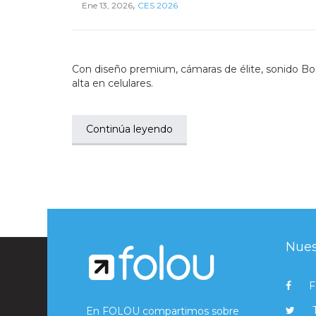
,
Ene 13, 2026
CES 2026
Con diseño premium, cámaras de élite, sonido Bose
alta en celulares.
Continúa leyendo
Nues
F
En FOLOU compartimos sobre