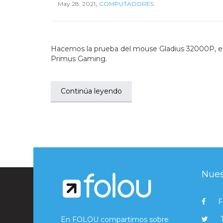
,
May 28, 2021
COMPUTADORES
Hacemos la prueba del mouse Gladius 32000P, el t
Primus Gaming.
Continúa leyendo
Nues
F
En FOLOU compartimos sobre