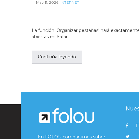
,
May 11, 2026
INTERNET
La función 'Organizar pestañas' hará exactament
abiertas en Safari.
Continúa leyendo
Nues
F
En FOLOU compartimos sobre