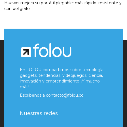
Huawei mejora su portátil plegable: más rápido, resistente y
con bolígrafo
En FOLOU compartimos sobre tecnología,
gadgets, tendencias, videojuegos, ciencia,
innovación y emprendimiento. ¡Y mucho
más!
Escríbenos a
contacto@folou.co
Nuestras redes