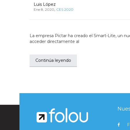
Luis López
,
Ene 8, 2020
CES 2020
La empresa Pictar ha creado el Smart-Lite, un nue
acceder directamente al
Continúa leyendo
Nues
F