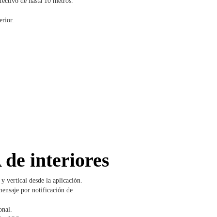
fectivo de hasta 10 metros.
erior.
 de interiores
ertical desde la aplicación.
ensaje por notificación de
onal.