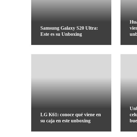
Hua
Samsung Galaxy S20 Ultra:
vie
Este es su Unboxing
un
Un
LG K61: conoce qué viene en
cel
su caja en este unboxing
bue