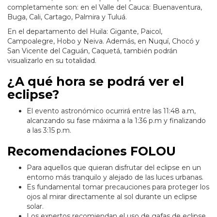
completamente son: en el Valle del Cauca: Buenaventura,
Buga, Cali, Cartago, Palmira y Tuluá.
En el departamento del Huila: Gigante, Paicol,
Campoalegre, Hobo y Neiva. Además, en Nuquí, Chocó y
San Vicente del Caguán, Caquetá, también podrán
visualizarlo en su totalidad.
¿A qué hora se podrá ver el
eclipse?
El evento astronómico ocurrirá entre las 11:48 a.m,
alcanzando su fase máxima a la 1:36 p.m y finalizando
a las 3:15 p.m.
Recomendaciones FOLOU
Para aquellos que quieran disfrutar del eclipse en un
entorno más tranquilo y alejado de las luces urbanas.
Es fundamental tomar precauciones para proteger los
ojos al mirar directamente al sol durante un eclipse
solar.
Los expertos recomiendan el uso de gafas de eclipse