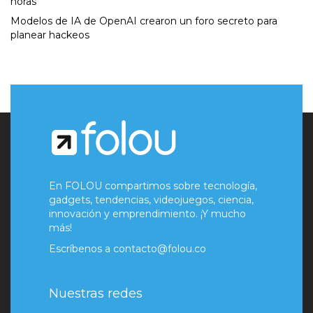
horas
Modelos de IA de OpenAI crearon un foro secreto para
planear hackeos
En FOLOU compartimos sobre tecnología,
gadgets, tendencias, videojuegos, ciencia,
innovación y emprendimiento. ¡Y mucho
más!
Escríbenos a
contacto@folou.co
Nuestras redes