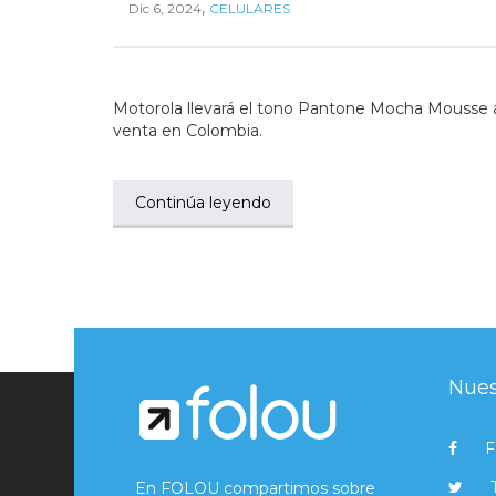
,
Dic 6, 2024
CELULARES
Motorola llevará el tono Pantone Mocha Mousse a 
venta en Colombia.
Continúa leyendo
Nues
F
En FOLOU compartimos sobre