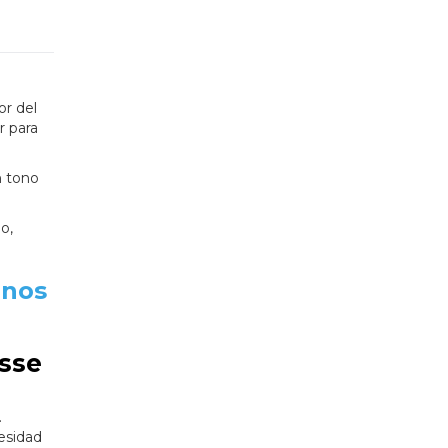
or del
r para
n tono
o,
unos
sse
.
esidad