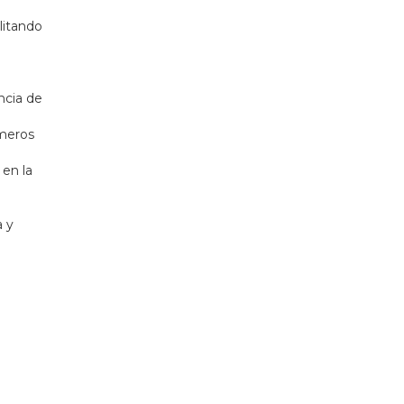
litando
ncia de
imeros
 en la
a y