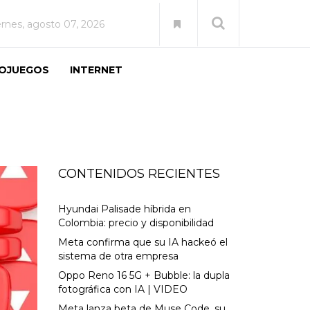
ernes, agosto 07, 2026
EOJUEGOS
INTERNET
CONTENIDOS RECIENTES
Hyundai Palisade híbrida en
Colombia: precio y disponibilidad
Meta confirma que su IA hackeó el
sistema de otra empresa
Oppo Reno 16 5G + Bubble: la dupla
fotográfica con IA | VIDEO
Meta lanza beta de Muse Code, su