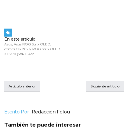
En este artículo:
Asus
,
Asus ROG Strix OLED
,
computex 2026
,
ROG Strix OLED
XG259QWPG Ace
Artículo anterior
Siguiente artículo
Escrito Por
Redacción Folou
También te puede interesar