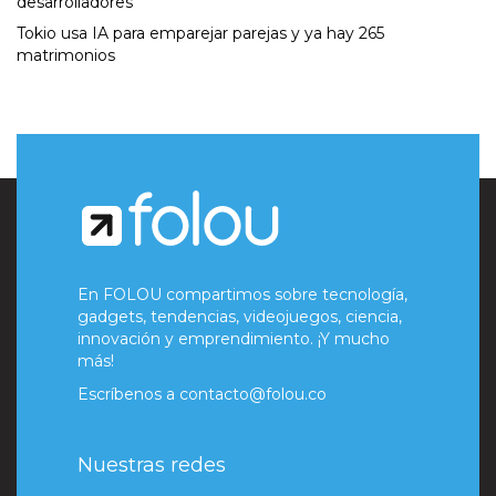
desarrolladores
Tokio usa IA para emparejar parejas y ya hay 265
matrimonios
En FOLOU compartimos sobre tecnología,
gadgets, tendencias, videojuegos, ciencia,
innovación y emprendimiento. ¡Y mucho
más!
Escríbenos a
contacto@folou.co
Nuestras redes