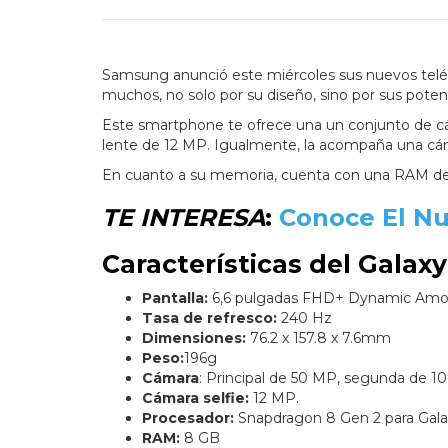
Samsung anunció este miércoles sus nuevos teléfo
muchos, no solo por su diseño, sino por sus potent
Este smartphone te ofrece una un conjunto de cám
lente de 12 MP. Igualmente, la acompaña una cám
En cuanto a su memoria, cuenta con una RAM de
TE INTERESA
:
Conoce El N
Características del Galax
Pantalla:
6,6 pulgadas FHD+ Dynamic Amo
Tasa de refresco:
240 Hz
Dimensiones:
76.2 x 157.8 x 7.6mm
Peso:
196g
Cámara
: Principal de 50 MP, segunda de 1
Cámara selfie:
12 MP.
Procesador:
Snapdragon 8 Gen 2 para Gala
RAM:
8 GB