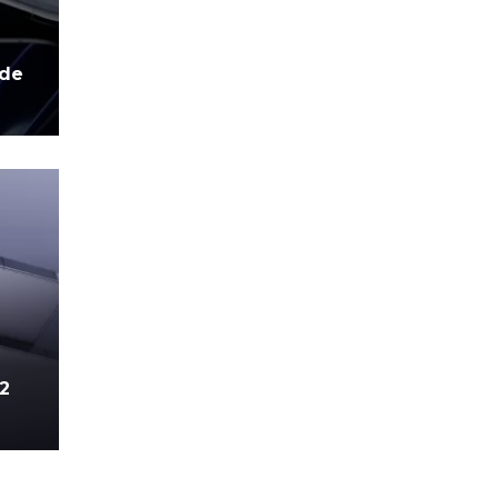
 de
12