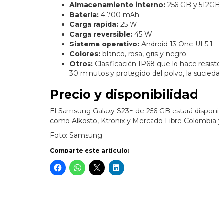
Almacenamiento interno:
256 GB y 512G
Batería:
4.700 mAh
Carga rápida:
25 W
Carga reversible:
45 W
Sistema operativo:
Android 13 One UI 5.1
Colores:
blanco, rosa, gris y negro.
Otros:
Clasificación IP68 que lo hace resi
30 minutos y protegido del polvo, la sucieda
Precio y disponibilidad
El Samsung Galaxy S23+ de 256 GB estará disponib
como Alkosto, Ktronix y Mercado Libre Colombia 
Foto: Samsung
Comparte este artículo: