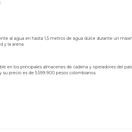
B
stente al agua en hasta 1,5 metros de agua dulce durante un máx
d y la arena.
le en los principales almacenes de cadena y operadores del país,
y su precio es de 5.599.900 pesos colombianos.