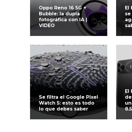
Oppo Reno 16 5G +
El
Bubble: la dupla
se
fotográfica con IA |
ag
VIDEO
sa
El
Se filtra el Google Pixel
de
Watch 5: esto es todo
un
lo que debes saber
8.