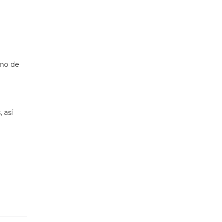
imo de
 así