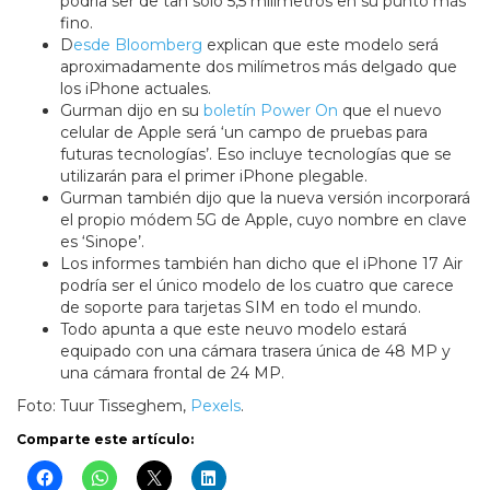
podría ser de tan solo 5,5 milímetros en su punto más
fino.
D
esde Bloomberg
explican que este modelo será
aproximadamente dos milímetros más delgado que
los iPhone actuales.
Gurman dijo en su
boletín Power On
que el nuevo
celular de Apple será ‘un campo de pruebas para
futuras tecnologías’. Eso incluye tecnologías que se
utilizarán para el primer iPhone plegable.
Gurman también dijo que la nueva versión incorporará
el propio módem 5G de Apple, cuyo nombre en clave
es ‘Sinope’.
Los informes también han dicho que el iPhone 17 Air
podría ser el único modelo de los cuatro que carece
de soporte para tarjetas SIM en todo el mundo.
Todo apunta a que este neuvo modelo estará
equipado con una cámara trasera única de 48 MP y
una cámara frontal de 24 MP.
Foto: Tuur Tisseghem,
Pexels
.
Comparte este artículo: