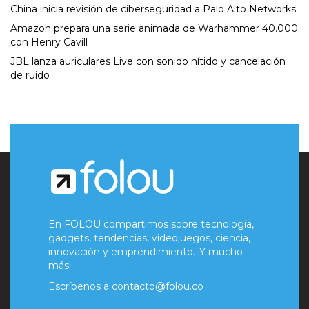
China inicia revisión de ciberseguridad a Palo Alto Networks
Amazon prepara una serie animada de Warhammer 40.000
con Henry Cavill
JBL lanza auriculares Live con sonido nítido y cancelación
de ruido
En FOLOU compartimos sobre tecnología,
gadgets, tendencias, videojuegos, ciencia,
innovación y emprendimiento. ¡Y mucho
más!
Escríbenos a
contacto@folou.co