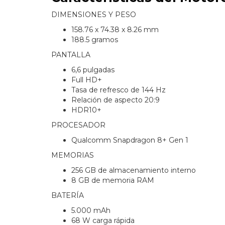
DIMENSIONES Y PESO
158.76 x 74.38 x 8.26 mm
188.5 gramos
PANTALLA
6,6 pulgadas
Full HD+
Tasa de refresco de 144 Hz
Relación de aspecto 20:9
HDR10+
PROCESADOR
Qualcomm Snapdragon 8+ Gen 1
MEMORIAS
256 GB de almacenamiento interno
8 GB de memoria RAM
BATERÍA
5.000 mAh
68 W carga rápida