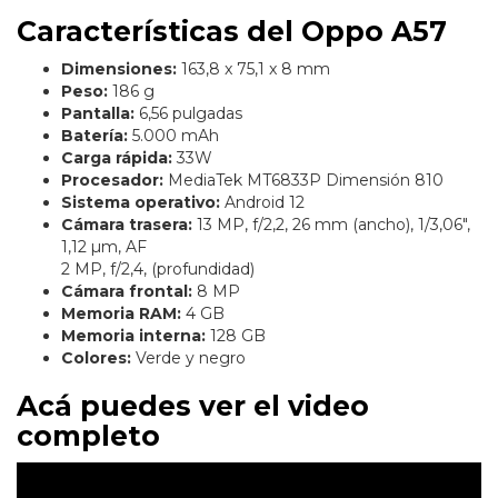
Características del Oppo A57
Dimensiones:
163,8 x 75,1 x 8 mm
Peso:
186 g
Pantalla:
6,56 pulgadas
Batería:
5.000 mAh
Carga rápida:
33W
Procesador:
MediaTek MT6833P Dimensión 810
Sistema operativo:
Android 12
Cámara trasera:
13 MP, f/2,2, 26 mm (ancho), 1/3,06″,
1,12 µm, AF
2 MP, f/2,4, (profundidad)
Cámara frontal:
8 MP
Memoria RAM:
4 GB
Memoria interna:
128 GB
Colores:
Verde y negro
Acá puedes ver el video
completo