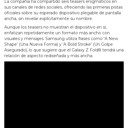
La compañía ha compartido seis teasers enigmáticos en
sus canales de redes sociales, ofreciendo las primeras pistas
oficiales sobre su esperado dispositivo plegable de pantalla
ancha, sin revelar explícitamente su nombre.
Aunque los teasers no muestran el dispositivo en sí,
enfatizan repetidamente un formato más ancho con
visuales y mensajes. Samsung utiliza frases como ‘A New
Shape’ (Una Nueva Forma) y ‘A Bold Stroke’ (Un Golpe
Asegurado), lo que sugiere que el Galaxy Z Fold8 tendrá una
relación de aspecto rediseñada y más ancha.