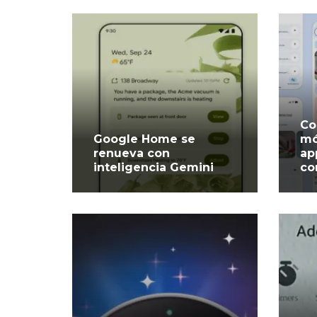
Co
Google Home se
mó
renueva con
ap
inteligencia Gemini
co