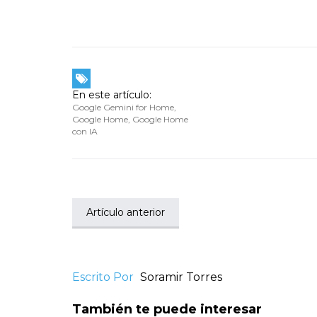
En este artículo:
Google Gemini for Home
,
Google Home
,
Google Home
con IA
Artículo anterior
Escrito Por
Soramir Torres
También te puede interesar