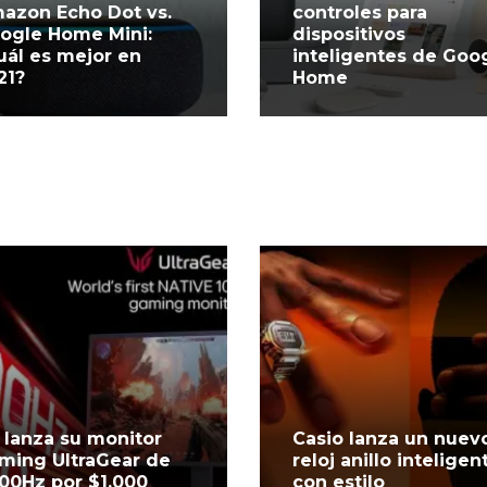
azon Echo Dot vs.
controles para
ogle Home Mini:
dispositivos
uál es mejor en
inteligentes de Goo
21?
Home
 lanza su monitor
Casio lanza un nuev
ming UltraGear de
reloj anillo inteligen
000Hz por $1.000
con estilo