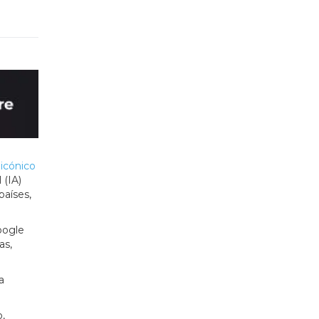
 icónico
 (IA)
países,
oogle
as,
a
,