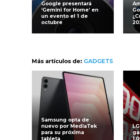
Google presentará
Am
‘Gemini for Home’ en
Go
un evento el 1 de
¿C
octubre
20
Más artículos de:
GADGETS
Samsung opta de
nuevo por MediaTek
LG
para su próxima
ga
tableta
1.