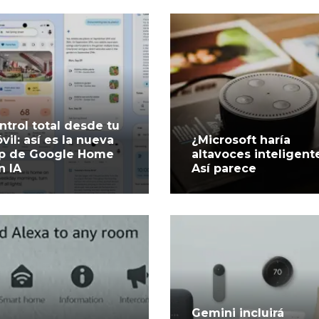
ntrol total desde tu
vil: así es la nueva
¿Microsoft haría
p de Google Home
altavoces inteligent
n IA
Así parece
Gemini incluirá