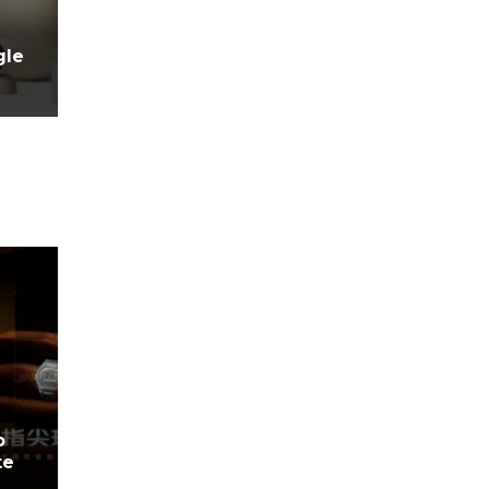
gle
o
te