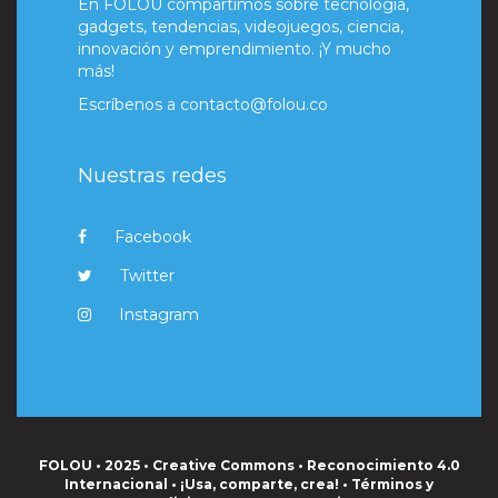
En FOLOU compartimos sobre tecnología,
gadgets, tendencias, videojuegos, ciencia,
innovación y emprendimiento. ¡Y mucho
más!
Escríbenos a
contacto@folou.co
Nuestras redes
Facebook
Twitter
Instagram
FOLOU • 2025 • Creative Commons • Reconocimiento 4.0
Internacional • ¡Usa, comparte, crea! •
Términos y