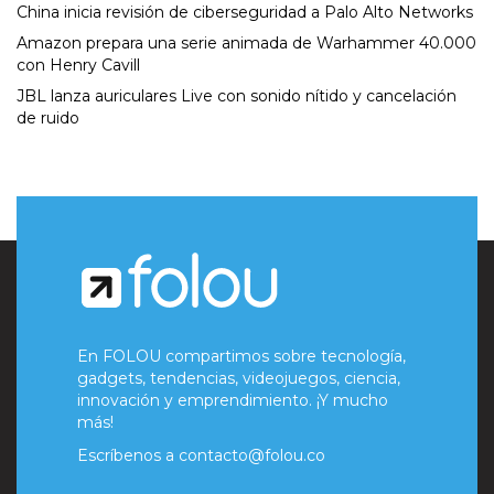
China inicia revisión de ciberseguridad a Palo Alto Networks
Amazon prepara una serie animada de Warhammer 40.000
con Henry Cavill
JBL lanza auriculares Live con sonido nítido y cancelación
de ruido
En FOLOU compartimos sobre tecnología,
gadgets, tendencias, videojuegos, ciencia,
innovación y emprendimiento. ¡Y mucho
más!
Escríbenos a
contacto@folou.co