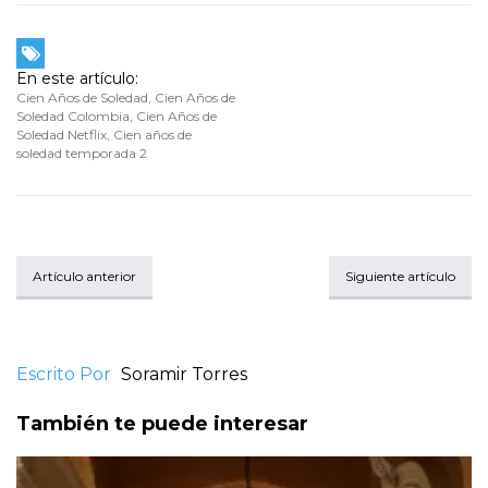
En este artículo:
Cien Años de Soledad
,
Cien Años de
Soledad Colombia
,
Cien Años de
Soledad Netflix
,
Cien años de
soledad temporada 2
Artículo anterior
Siguiente artículo
Escrito Por
Soramir Torres
También te puede interesar