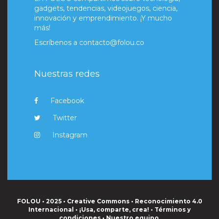
gadgets, tendencias, videojuegos, ciencia,
innovación y emprendimiento. ¡Y mucho
más!
Escríbenos a
contacto@folou.co
Nuestras redes
Facebook
Twitter
Instagram
FOLOU • 2025 • Creative Commons • Reconocimiento 4.0
Internacional • ¡Usa, comparte, crea! •
Términos y
condiciones
•
Nuestro equipo