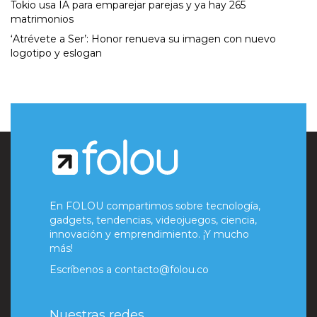
Tokio usa IA para emparejar parejas y ya hay 265
matrimonios
‘Atrévete a Ser’: Honor renueva su imagen con nuevo
logotipo y eslogan
En FOLOU compartimos sobre tecnología,
gadgets, tendencias, videojuegos, ciencia,
innovación y emprendimiento. ¡Y mucho
más!
Escríbenos a
contacto@folou.co
Nuestras redes