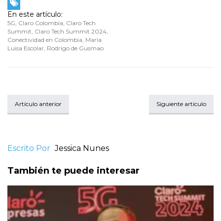
En este artículo:
5G
,
Claro Colombia
,
Claro Tech
Summit
,
Claro Tech Summit 2024
,
Conectividad en Colombia
,
María
Luisa Escolar
,
Rodrigo de Gusmao
Artículo anterior
Siguiente artículo
Escrito Por
Jessica Nunes
También te puede interesar