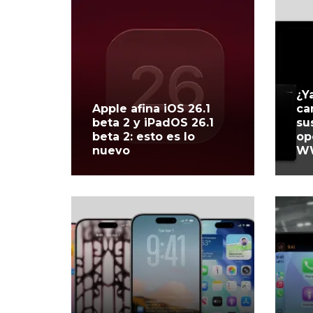
¿Y
Apple afina iOS 26.1
ca
beta 2 y iPadOS 26.1
su
beta 2: esto es lo
op
nuevo
W