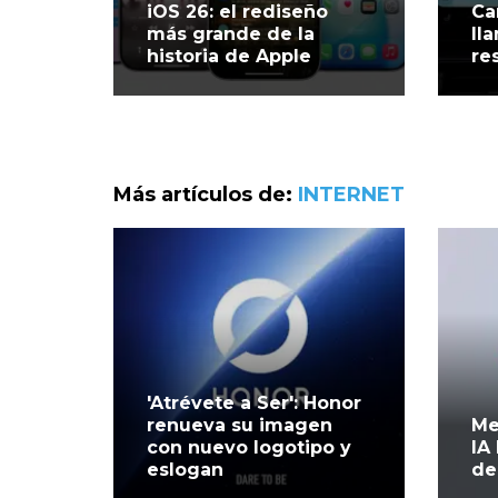
iOS 26: el rediseño
Ca
más grande de la
ll
historia de Apple
re
Más artículos de:
INTERNET
'Atrévete a Ser': Honor
renueva su imagen
Me
con nuevo logotipo y
IA
eslogan
de