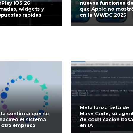
rPlay iOS 26:
nuevas funciones d
amadas, widgets y
que Apple no mostr
spuestas rápidas
en la WWDC 2025
Meta lanza beta de
ta confirma que su
Muse Code, su agen
 hackeó el sistema
de codificación bas
 otra empresa
en IA