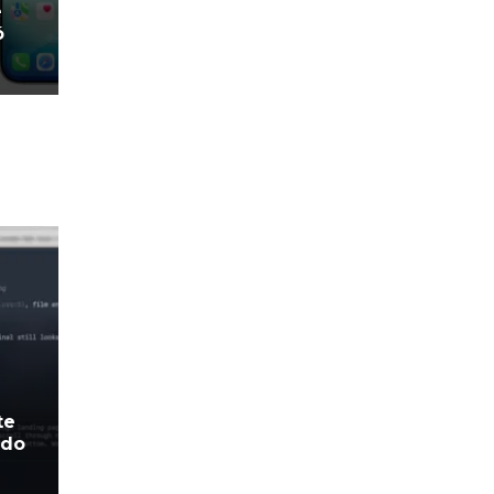
e
ó
te
ado