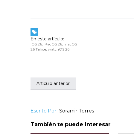
En este artículo:
iOS 26
,
iPadOS 26
,
macOS
26 Tahoe
,
watchOS 26
Artículo anterior
Escrito Por
Soramir Torres
También te puede interesar