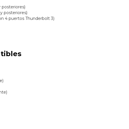
 posteriores)
y posteriores)
on 4 puertos Thunderbolt 3)
tibles
e)
nte)