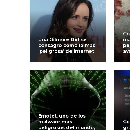
Co
Una Gilmore Girl se
ma
consagró como la más
pe
‘peligrosa’ de Internet
av
Emotet, uno de los
malware más
Co
peligrosos del mundo,
gr