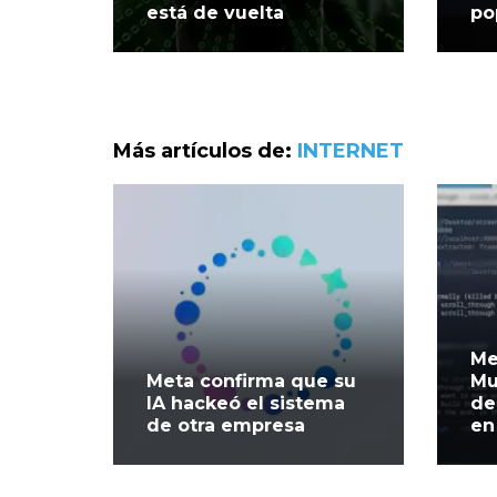
está de vuelta
po
Más artículos de:
INTERNET
Me
Meta confirma que su
Mu
IA hackeó el sistema
de
de otra empresa
en