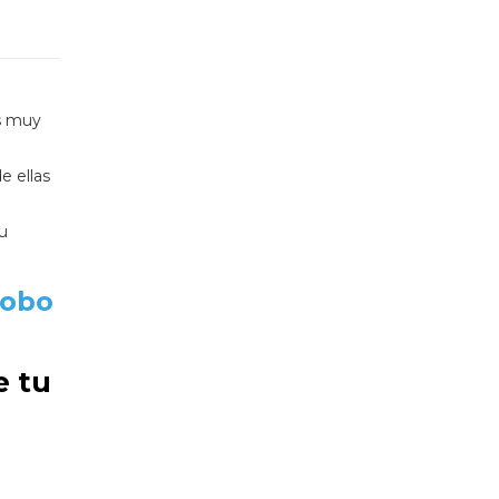
os muy
e ellas
u
Robo
e tu