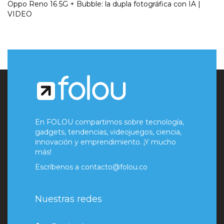
Oppo Reno 16 5G + Bubble: la dupla fotográfica con IA |
VIDEO
En FOLOU compartimos sobre tecnología,
gadgets, tendencias, videojuegos, ciencia,
innovación y emprendimiento. ¡Y mucho
más!
Escríbenos a
contacto@folou.co
Nuestras redes