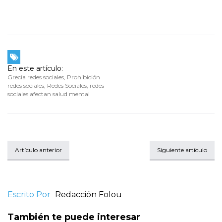
En este artículo:
Grecia redes sociales
,
Prohibición
redes sociales
,
Redes Sociales
,
redes
sociales afectan salud mental
Artículo anterior
Siguiente artículo
Escrito Por
Redacción Folou
También te puede interesar