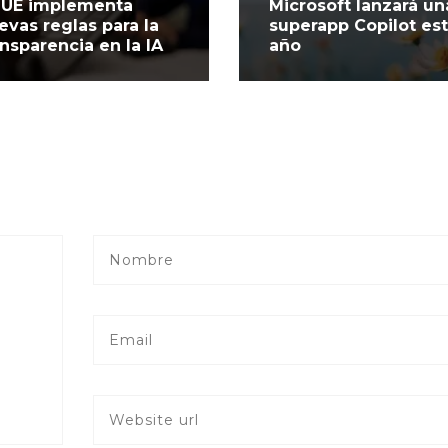
 UE implementa
Microsoft lanzará un
evas reglas para la
superapp Copilot es
ansparencia en la IA
año