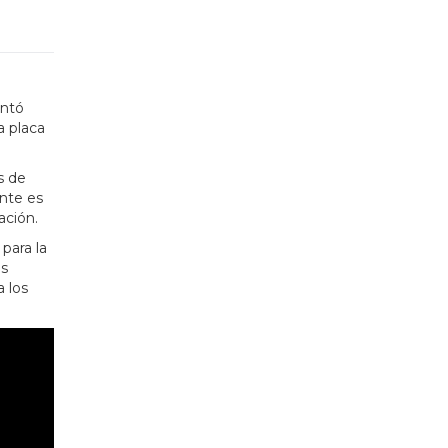
entó
a placa
s de
ente es
ación.
para la
as
a los