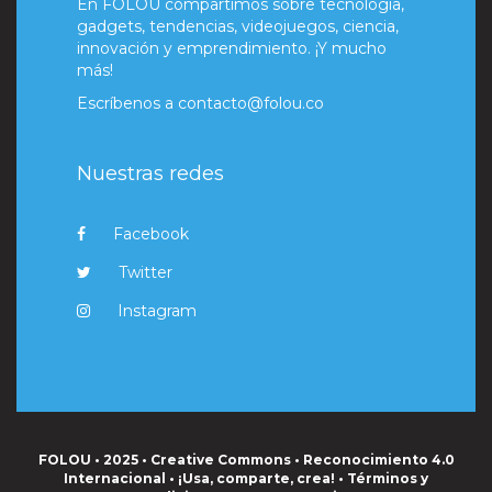
En FOLOU compartimos sobre tecnología,
gadgets, tendencias, videojuegos, ciencia,
innovación y emprendimiento. ¡Y mucho
más!
Escríbenos a
contacto@folou.co
Nuestras redes
Facebook
Twitter
Instagram
FOLOU • 2025 • Creative Commons • Reconocimiento 4.0
Internacional • ¡Usa, comparte, crea! •
Términos y