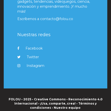
gadgets, tendencias, videojuegos, ciencia,
innovación y emprendimiento. ¡Y mucho
más!
Escríbenos a
contacto@folou.co
Nuestras redes
Facebook
Twitter
Instagram
FOLOU • 2025 • Creative Commons • Reconocimiento 4.0
Internacional • ¡Usa, comparte, crea! •
Términos y
condiciones
•
Nuestro equipo