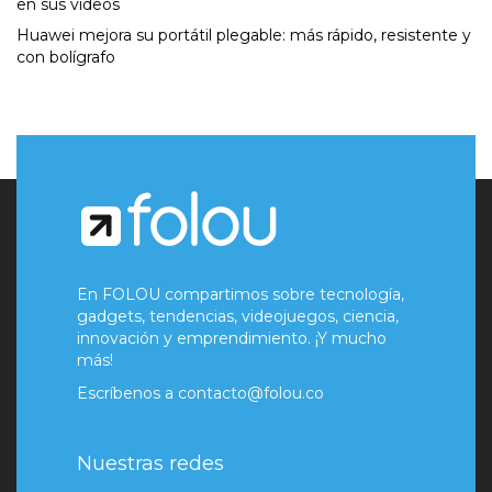
en sus videos
Huawei mejora su portátil plegable: más rápido, resistente y
con bolígrafo
En FOLOU compartimos sobre tecnología,
gadgets, tendencias, videojuegos, ciencia,
innovación y emprendimiento. ¡Y mucho
más!
Escríbenos a
contacto@folou.co
Nuestras redes