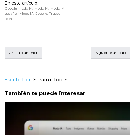
En este artículo:
Google modo IA
,
Modo IA
,
Modo IA
español
,
Modo IA Google
,
Trucos
tech
Artículo anterior
Siguiente artículo
Escrito Por
Soramir Torres
También te puede interesar