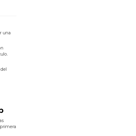
ar una
on
ulo.
 del
p
as
 primera