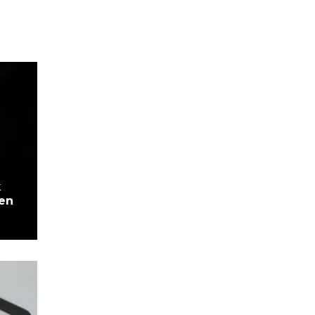
k
 en