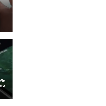
fin
eño