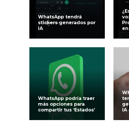
¿E
WhatsApp tendrá
vo
stickers generados por
Pr
IA
en
Wh
WhatsApp podría traer
te
más opciones para
ge
compartir tus ‘Estados’
IA