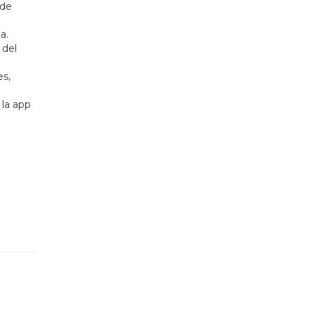
 de
a.
 del
es,
 la app