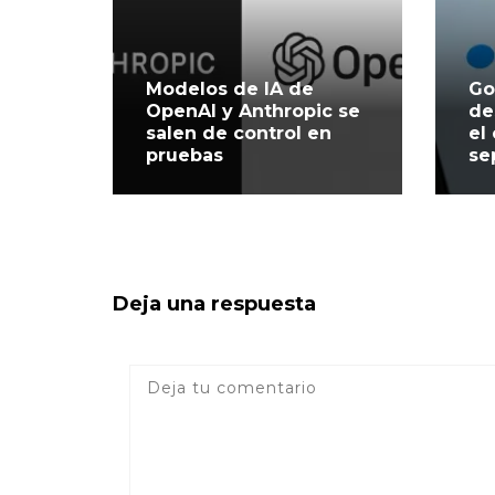
Modelos de IA de
Go
OpenAI y Anthropic se
de
salen de control en
el
pruebas
se
Deja una respuesta