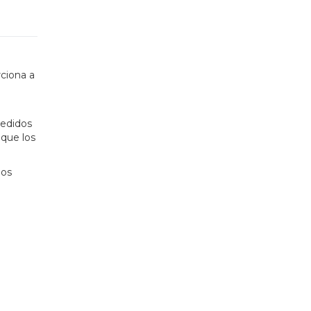
rciona a
pedidos
 que los
dos