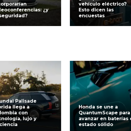
corporarían
vehículo eléctrico?
deoconferencias: ¿y
Esto dicen las
 seguridad?
encuestas
undai Palisade
brida llega a
Honda se une a
lombia con
QuantumScape para
cnología, lujo y
avanzar en baterías
iciencia
estado sólido