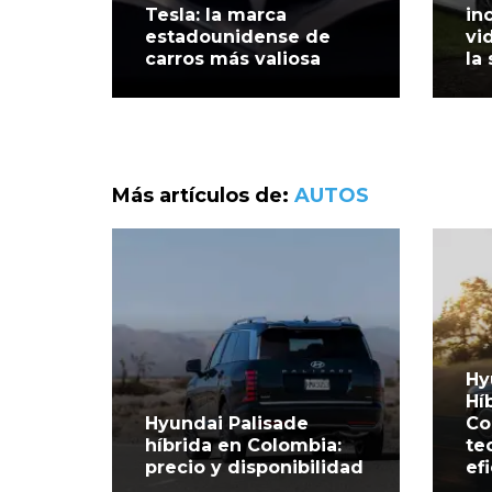
Tesla: la marca
in
estadounidense de
vi
carros más valiosa
la
Más artículos de:
AUTOS
Hy
Hí
Hyundai Palisade
Co
híbrida en Colombia:
te
precio y disponibilidad
ef