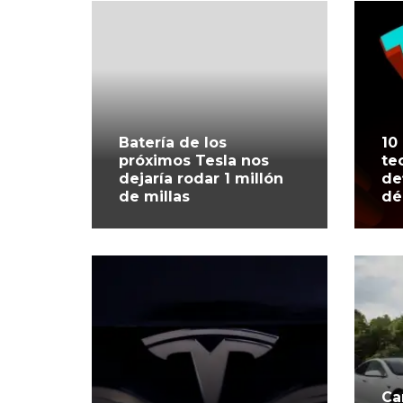
Batería de los
10
próximos Tesla nos
te
dejaría rodar 1 millón
de
de millas
dé
Ca