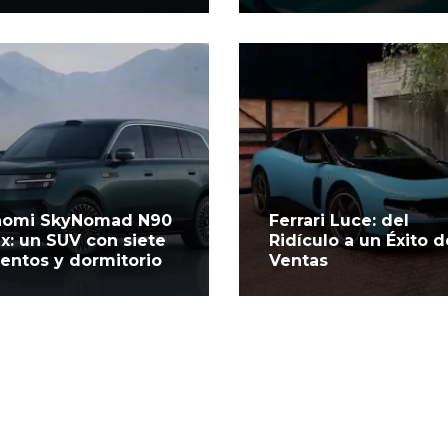
aomi SkyNomad N90
Ferrari Luce: del
x: un SUV con siete
Ridículo a un Éxito d
ientos y dormitorio
Ventas